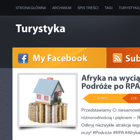
STRONA GŁÓWNA
ARCHIWUM
SPIS TREŚCI
TAGI
TURYSTYKA
ADMIN
CZE - 
Przedstawiamy Ci niesamowity 
różnorodnością i pięknem – R
Odkryj niezwykłe atrakcje te
oczy! #Podróże #RPA #Afryka