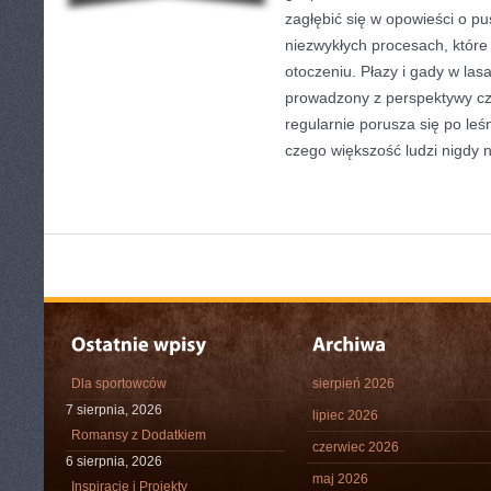
zagłębić się w opowieści o pus
niezwykłych procesach, któr
otoczeniu. Płazy i gady w lasa
prowadzony z perspektywy czł
regularnie porusza się po leś
czego większość ludzi nigdy 
Dla sportowców
sierpień 2026
7 sierpnia, 2026
lipiec 2026
Romansy z Dodatkiem
czerwiec 2026
6 sierpnia, 2026
maj 2026
Inspiracje i Projekty