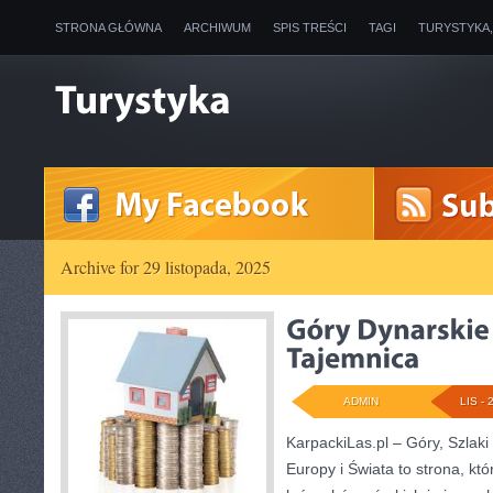
STRONA GŁÓWNA
ARCHIWUM
SPIS TREŚCI
TAGI
TURYSTYKA
Archive for 29 listopada, 2025
ADMIN
LIS - 
KarpackiLas.pl – Góry, Szlaki
Europy i Świata to strona, któ