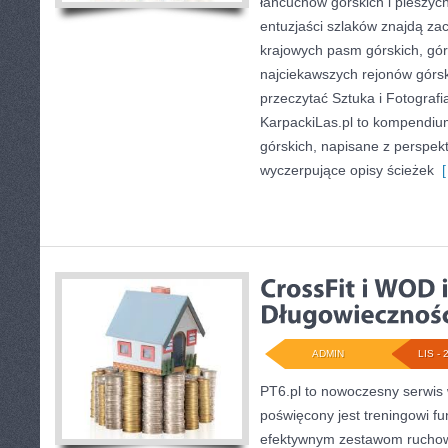
łańcuchów górskich i pieszyc
entuzjaści szlaków znajdą za
krajowych pasm górskich, gó
najciekawszych rejonów górsk
przeczytać Sztuka i Fotografia
KarpackiLas.pl to kompendiu
górskich, napisane z perspekt
wyczerpujące opisy ścieżek
[
ADMIN
LIS - 
PT6.pl to nowoczesny serwis w
poświęcony jest treningowi f
efektywnym zestawom rucho