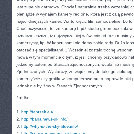
jest zupełnie darmowa. Chociaż naturalnie trzeba wcześniej 
pieniądze w wynajem kamery red one, która jest z całą pewno
najsolidniejszych kamer. Warto kręcić film samodzielnie, bo t
Choć oczywiście, to, że kamerę bądź studio green box załatwi
oznacza jeszcze, iż najzwyczajniej w świecie od razu musimy
kamerzysty, itp. W końcu sami nie damy sobie rady. Dużo lep
otaczać się specjalistami… Wcześniej zostało trochę wspomni
mowa w tym momencie o tym, iż jeśli chcemy przykładowo nak
jedziemy autem po Stanach Zjednoczonych, wcale nie musimy
Zjednoczonych. Wystarczy, że wejdziemy do takiego zieloneg
kamerzyście czy grafikowi komputerowemu, a naprawdę nikt 
jednak nie byliśmy w Stanach Zjednoczonych.
źródło:
———————————
1.
http://fahrzeit.eu/
2.
http://bahainews-uk.info/
3.
http://why-is-the-sky-blue.info/
4.
http://senioren-wg-verzeichnis.de/