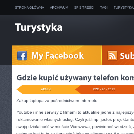
STRONA GŁÓWNA
ARCHIWUM
SPIS TREŚCI
TAGI
TURYSTYKA
ADMIN
CZE - 26 - 2025
Zakup laptopa za pośrednictwem Internetu
Youtube i inne serwisy z filmami to aktualnie jedne z najleps
reklamowanie własnych usług. Czyli jeśli np. jesteś projektan
swoją działalność w mieście Warszawa, powinieneś wiedzieć,
ważnym jest to by wykorzystać takowe alternatywy. A w szczeg