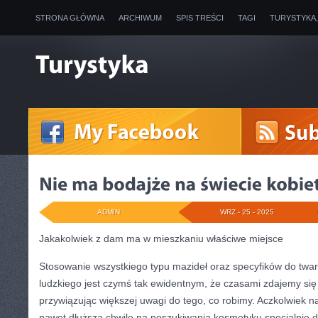
STRONA GŁÓWNA
ARCHIWUM
SPIS TREŚCI
TAGI
TURYSTYKA
ADMIN
WRZ - 25 - 2025
Jakakolwiek z dam ma w mieszkaniu właściwe miejsce
Stosowanie wszystkiego typu mazideł oraz specyfików do twar
ludzkiego jest czymś tak ewidentnym, że czasami zdajemy się 
przywiązując większej uwagi do tego, co robimy. Aczkolwiek 
nawet dłuższą chwilę na poszukiwania kosmetyku specjalnie dl