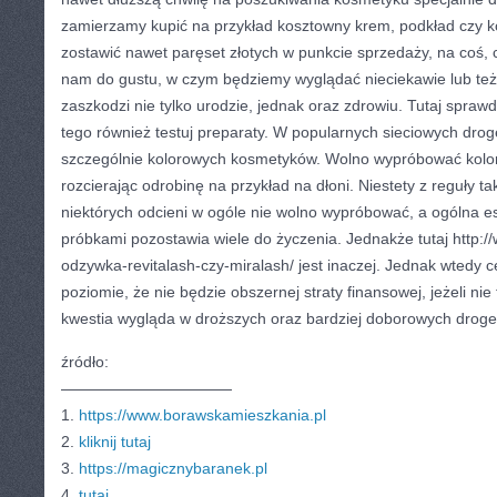
zamierzamy kupić na przykład kosztowny krem, podkład czy k
zostawić nawet paręset złotych w punkcie sprzedaży, na coś, c
nam do gustu, w czym będziemy wyglądać nieciekawie lub też,
zaszkodzi nie tylko urodzie, jednak oraz zdrowiu. Tutaj sprawd
tego również testuj preparaty. W popularnych sieciowych droge
szczególnie kolorowych kosmetyków. Wolno wypróbować kolor, 
rozcierając odrobinę na przykład na dłoni. Niestety z reguły tak
niektórych odcieni w ogóle nie wolno wypróbować, a ogólna e
próbkami pozostawia wiele do życzenia. Jednakże tutaj http://
odzywka-revitalash-czy-miralash/ jest inaczej. Jednak wtedy
poziomie, że nie będzie obszernej straty finansowej, jeżeli nie
kwestia wygląda w droższych oraz bardziej doborowych droge
źródło:
———————————
1.
https://www.borawskamieszkania.pl
2.
kliknij tutaj
3.
https://magicznybaranek.pl
4.
tutaj