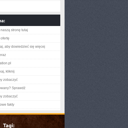
naszą stronę tutaj
ofertę
utaj, aby dowiedzieć się więcej
eraz
ation.pl
aj, kliknij
by zobaczyć
gowany? Sprawdź
by zobaczyć
owe fakty