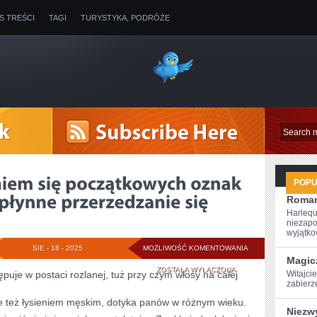
IS TREŚCI
TAGI
TURYSTYKA, PODRÓŻE
POP
Roman
Harlequ
niezapo
wyjątkow
RAZEM
SIE - 18 - 2025
MOŻLIWOŚĆ KOMENTOWANIA
Magic
Z
ZOSTAŁA WYŁĄCZONA
tępuje w postaci rozlanej, tuż przy czym włosy na całej
Witajcie
zabierz
POJAWIENIEM
 też łysieniem męskim, dotyka panów w różnym wieku.
Niezw
SIĘ