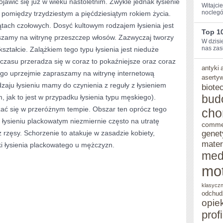
wić się już w wieku nastoletnim. Zwykle jednak łysienie
Witajci
POCZĄTKOWYCH
noclegó
omiędzy trzydziestym a pięćdziesiątym rokiem życia.
ątach czołowych. Dosyć kultowym rodzajem łysienia jest
OZNAK
Top 10
aszamy na witrynę przeszczep włosów. Zazwyczaj tworzy
ŁYSIENIA
W dzisi
nas zasł
ztałcie. Zalążkiem tego typu łysienia jest nieduże
ZACHODZI
czasu przeradza się w coraz to pokaźniejsze oraz coraz
antyki
PŁYNNE
tego uprzejmie zapraszamy na witrynę internetową
aserty
zaju łysieniu mamy do czynienia z reguły z łysieniem
biote
PRZERZEDZANIE
bud
jak to jest w przypadku łysienia typu męskiego).
SIĘ
ać się w przeróżnym tempie. Obszar ten oprócz tego
cho
OWŁOSIENIA
łysieniu plackowatym niezmiernie często na utratę
comme
genet
 rzęsy. Schorzenie to atakuje w zasadzie kobiety,
mater
i łysienia plackowatego u mężczyzn.
med
mo
klasycz
odchud
opie
prof