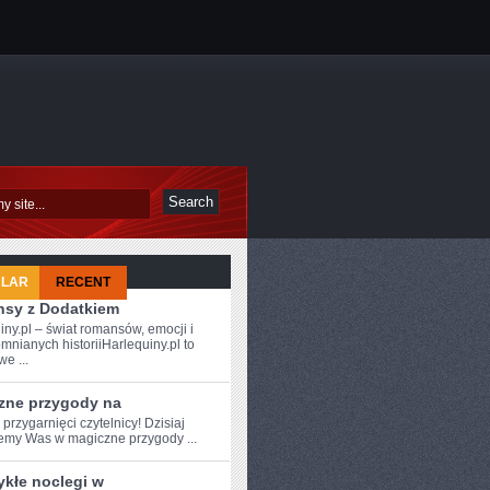
ULAR
RECENT
sy z Dodatkiem
iny.pl – świat romansów, emocji i
mnianych historiiHarlequiny.pl to
e ...
zne przygody na
 przygarnięci czytelnicy! Dzisiaj
emy Was w magiczne przygody ...
ykłe noclegi w