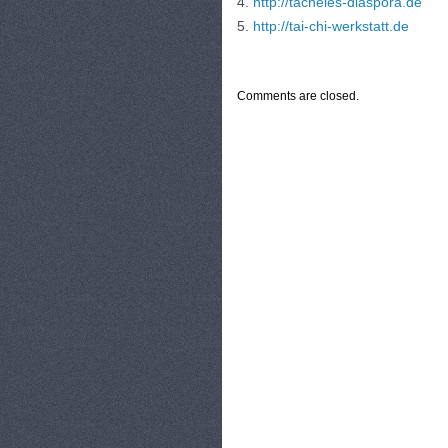
4.
http://tacheles-diaspora.de
5.
http://tai-chi-werkstatt.de
CATEGORIES:
TURYSTYKA, PODRÓŻE
Comments are closed.