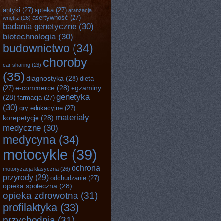
antyki
(27)
apteka
(27)
aranżacja
asertywność
(27)
wnętrz
(26)
badania genetyczne
(30)
biotechnologia
(30)
budownictwo
(34)
choroby
car sharing
(26)
(35)
diagnostyka
(28)
dieta
e-commerce
(28)
egzaminy
(27)
genetyka
(28)
farmacja
(27)
(30)
gry edukacyjne
(27)
materiały
korepetycje
(28)
medyczne
(30)
medycyna
(34)
motocykle
(39)
ochrona
motoryzacja klasyczna
(26)
przyrody
(29)
odchudzanie
(27)
opieka społeczna
(28)
opieka zdrowotna
(31)
profilaktyka
(33)
przychodnia
(31)