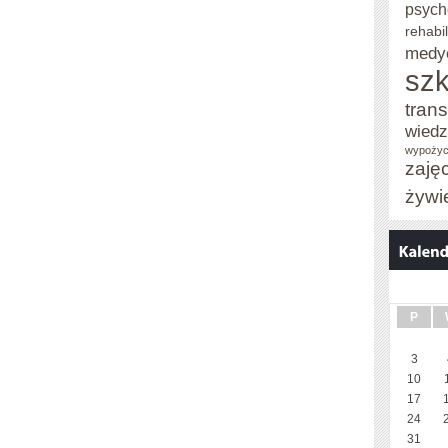
psych
rehabil
medy
szk
trans
wied
wypożyc
zaję
żywi
P
3
10
17
24
31