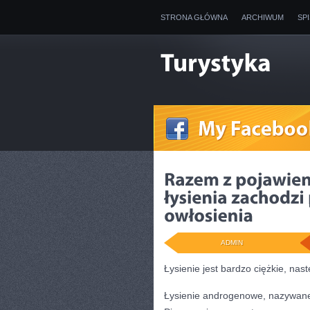
STRONA GŁÓWNA
ARCHIWUM
SP
ADMIN
Łysienie jest bardzo ciężkie, nas
Łysienie androgenowe, nazywane