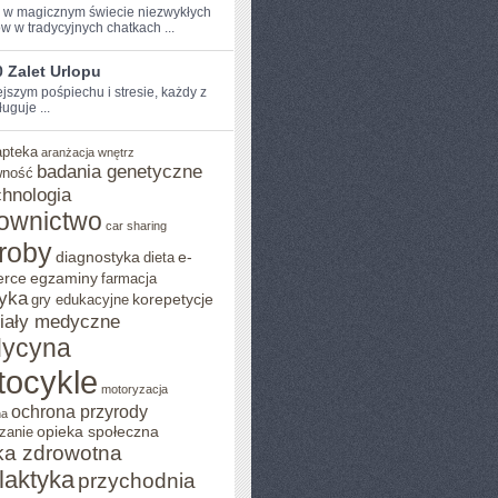
e w​ magicznym świecie‍ niezwykłych
w w tradycyjnych ⁣chatkach ...
 Zalet Urlopu
ejszym pośpiechu i stresie, każdy z
uguje ...
apteka
aranżacja wnętrz
badania genetyczne
wność
chnologia
ownictwo
car sharing
roby
diagnostyka
e-
dieta
rce
egzaminy
farmacja
yka
korepetycje
gry edukacyjne
iały medyczne
ycyna
tocykle
motoryzacja
ochrona przyrody
na
opieka społeczna
zanie
ka zdrowotna
ilaktyka
przychodnia