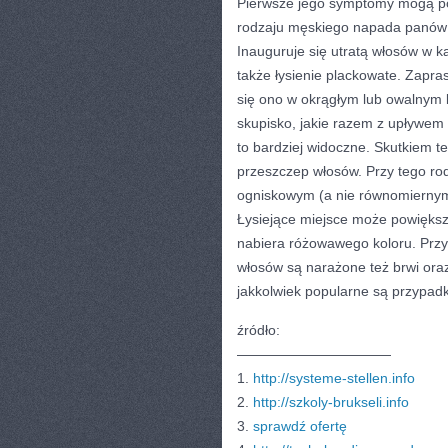
Pierwsze jego symptomy mogą poja
rodzaju męskiego napada panów p
Inauguruje się utratą włosów w k
także łysienie plackowate. Zapr
się ono w okrągłym lub owalnym ks
skupisko, jakie razem z upływem 
to bardziej widoczne. Skutkiem 
przeszczep włosów. Przy tego rod
ogniskowym (a nie równomiernym, 
Łysiejące miejsce może powiększ
nabiera różowawego koloru. Przy 
włosów są narażone też brwi oraz
jakkolwiek popularne są przypadk
źródło:
———————————
1.
http://systeme-stellen.info
2.
http://szkoly-brukseli.info
3.
sprawdź ofertę