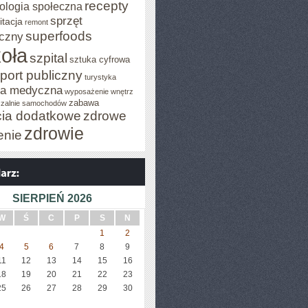
recepty
ologia społeczna
sprzęt
itacja
remont
superfoods
czny
oła
szpital
sztuka cyfrowa
port publiczny
turystyka
za medyczna
wyposażenie wnętrz
zabawa
zalnie samochodów
cia dodatkowe
zdrowe
zdrowie
enie
SIERPIEŃ 2026
W
Ś
C
P
S
N
1
2
4
5
6
7
8
9
11
12
13
14
15
16
18
19
20
21
22
23
25
26
27
28
29
30