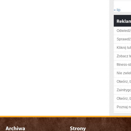
« lip
Odwiedź 
Sprawdź 
Kliknij t
Zobacz t
fitness-st
Nie zwlek
Otwórz, 
Zaintry
Otwórz, 
Poznaj n