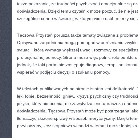
także pokazanie, że trudności psychiczne i emocjonalne są cz
doświadczenia. Dzięki temu czytelnik może poczuć, że nie jes
szczególnie cenne w świecie, w którym wiele osób mierzy się
Tęczowa Przystań porusza także tematy związane z problema
Opisywane zagadnienia mogą pomagać w odróżnianiu zwykłeg
sytuacji, która wymaga większej uwagi, rozmowy ze specjalist
profesjonalnej pomocy. Strona może więc pełnić rolę punktu o
jednak, że taki portal nie zastępuje diagnozy, terapii ani konsul
wspierać w podjęciu decyzji o szukaniu pomocy.
W tekstach publikowanych na stronie istotna jest delikatność. 
lęk, fobie, bezsenność, gniew, kryzys psychiczny czy trudnoś
języka, który nie ocenia, nie zawstydza i nie upraszcza nadmi
doświadczenia. Tęczowa Przystań może być postrzegana jako s
tłumaczyć złożone sprawy w sposób merytoryczny. Dzięki temu 
przytłoczony, lecz stopniowo wchodzi w temat i może lepiej z