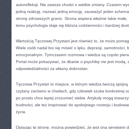
autorefleksji. Nie zawsze chodzi o wielkie zmiany. Czasem wys
jedną reakcję, nazwać jedną emocję, zauważyć jeden schemat
stronę zdrowszych granic. Strona wspiera właśnie takie małe
temu psychologia staje się bliższa codzienności i bardziej dos
Wartością Tęczowej Przystani jest również to, że może poma
Wiele osób nadal boi się mówić o lęku, depresji, samotności, 
emocjonalnym. Tymczasem rozmowa i wiedza są często pierw
Portal może pokazywać, że dbanie o psychikę nie jest modą, 
odpowiedzialności za własny dobrostan.
Tęczowa Przystań to miejsce, w którym wiedza tworzą spójną
czytany zarówno w chwilach, gdy człowiek szuka konkretnej od
po prostu chce lepiej zrozumieć siebie. Artykuły mogą towar
trudności, ale też inspirować do spokojnego rozwoju i budow
życia.
Opisując tę stronę, można powiedzieć, że jest ona serwisem 