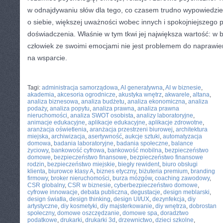
w odnajdywaniu słów dla tego, co czasem trudno wypowiedzie
o siebie, większej uważności wobec innych i spokojniejszego 
doświadczenia. Właśnie w tym tkwi jej największa wartość: w 
człowiek ze swoimi emocjami nie jest problemem do naprawien
na wsparcie.
CATEGORIES:
TURYSTYKA, PODRÓŻE
Tagi:
administracja samorządowa
,
AI generatywna
,
AI w biznesie
,
akademia
,
akcesoria ogrodnicze
,
akustyka wnętrz
,
akwarele
,
altana
,
analiza biznesowa
,
analiza budżetu
,
analiza ekonomiczna
,
analiza
podaży
,
analiza popytu
,
analiza prawna
,
analiza prawna
nieruchomości
,
analiza SWOT osobista
,
analizy laboratoryjne
,
animacje edukacyjne
,
aplikacje edukacyjne
,
aplikacje zdrowotne
,
aranżacja oświetlenia
,
aranżacja przestrzeni biurowej
,
architektura
miejska
,
archiwizacja
,
asertywność
,
aukcje sztuki
,
automatyzacja
domowa
,
badania laboratoryjne
,
badania społeczne
,
balance
życiowy
,
bankowość cyfrowa
,
bankowość mobilna
,
bezpieczeństwo
domowe
,
bezpieczeństwo finansowe
,
bezpieczeństwo finansowe
rodzin
,
bezpieczeństwo miejskie
,
biegły rewident
,
biuro obsługi
klienta
,
biurowce klasy A
,
biznes etyczny
,
biżuteria premium
,
branding
firmowy
,
broker nieruchomości
,
burza mózgów
,
coaching zawodowy
,
CSR globalny
,
CSR w biznesie
,
cyberbezpieczeństwo domowe
,
cyfrowe innowacje
,
debata publiczna
,
degustacje
,
design meblarski
,
design światła
,
design thinking
,
design UI/UX
,
dezynfekcja
,
diy
artystyczne
,
diy kosmetyki
,
diy majsterkowanie
,
diy wnętrza
,
dobrostan
społeczny
,
domowe oszczędzanie
,
domowe spa
,
doradztwo
podatkowe
,
drukarki
,
drukarki 3d
,
drzewnictwo
,
dzieci szkolne
,