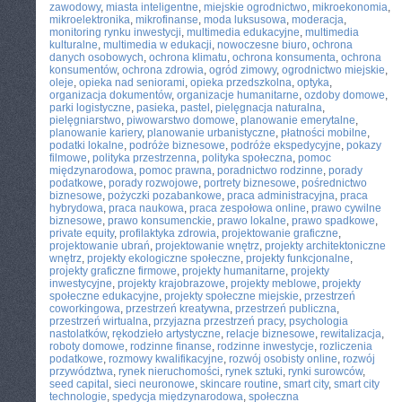
zawodowy
,
miasta inteligentne
,
miejskie ogrodnictwo
,
mikroekonomia
,
mikroelektronika
,
mikrofinanse
,
moda luksusowa
,
moderacja
,
monitoring rynku inwestycji
,
multimedia edukacyjne
,
multimedia
kulturalne
,
multimedia w edukacji
,
nowoczesne biuro
,
ochrona
danych osobowych
,
ochrona klimatu
,
ochrona konsumenta
,
ochrona
konsumentów
,
ochrona zdrowia
,
ogród zimowy
,
ogrodnictwo miejskie
,
oleje
,
opieka nad seniorami
,
opieka przedszkolna
,
optyka
,
organizacja dokumentów
,
organizacje humanitarne
,
ozdoby domowe
,
parki logistyczne
,
pasieka
,
pastel
,
pielęgnacja naturalna
,
pielęgniarstwo
,
piwowarstwo domowe
,
planowanie emerytalne
,
planowanie kariery
,
planowanie urbanistyczne
,
płatności mobilne
,
podatki lokalne
,
podróże biznesowe
,
podróże ekspedycyjne
,
pokazy
filmowe
,
polityka przestrzenna
,
polityka społeczna
,
pomoc
międzynarodowa
,
pomoc prawna
,
poradnictwo rodzinne
,
porady
podatkowe
,
porady rozwojowe
,
portrety biznesowe
,
pośrednictwo
biznesowe
,
pożyczki pozabankowe
,
praca administracyjna
,
praca
hybrydowa
,
praca naukowa
,
praca zespołowa online
,
prawo cywilne
biznesowe
,
prawo konsumenckie
,
prawo lokalne
,
prawo spadkowe
,
private equity
,
profilaktyka zdrowia
,
projektowanie graficzne
,
projektowanie ubrań
,
projektowanie wnętrz
,
projekty architektoniczne
wnętrz
,
projekty ekologiczne społeczne
,
projekty funkcjonalne
,
projekty graficzne firmowe
,
projekty humanitarne
,
projekty
inwestycyjne
,
projekty krajobrazowe
,
projekty meblowe
,
projekty
społeczne edukacyjne
,
projekty społeczne miejskie
,
przestrzeń
coworkingowa
,
przestrzeń kreatywna
,
przestrzeń publiczna
,
przestrzeń wirtualna
,
przyjazna przestrzeń pracy
,
psychologia
nastolatków
,
rękodzieło artystyczne
,
relacje biznesowe
,
rewitalizacja
,
roboty domowe
,
rodzinne finanse
,
rodzinne inwestycje
,
rozliczenia
podatkowe
,
rozmowy kwalifikacyjne
,
rozwój osobisty online
,
rozwój
przywództwa
,
rynek nieruchomości
,
rynek sztuki
,
rynki surowców
,
seed capital
,
sieci neuronowe
,
skincare routine
,
smart city
,
smart city
technologie
,
spedycja międzynarodowa
,
społeczna