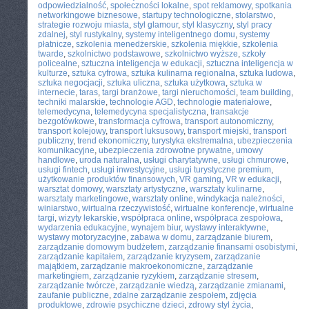
odpowiedzialność
,
społeczności lokalne
,
spot reklamowy
,
spotkania
networkingowe biznesowe
,
startupy technologiczne
,
stolarstwo
,
strategie rozwoju miasta
,
styl glamour
,
styl klasyczny
,
styl pracy
zdalnej
,
styl rustykalny
,
systemy inteligentnego domu
,
systemy
płatnicze
,
szkolenia menedżerskie
,
szkolenia miękkie
,
szkolenia
twarde
,
szkolnictwo podstawowe
,
szkolnictwo wyższe
,
szkoły
policealne
,
sztuczna inteligencja w edukacji
,
sztuczna inteligencja w
kulturze
,
sztuka cyfrowa
,
sztuka kulinarna regionalna
,
sztuka ludowa
,
sztuka negocjacji
,
sztuka uliczna
,
sztuka użytkowa
,
sztuka w
internecie
,
taras
,
targi branżowe
,
targi nieruchomości
,
team building
,
techniki malarskie
,
technologie AGD
,
technologie materiałowe
,
telemedycyna
,
telemedycyna specjalistyczna
,
transakcje
bezgotówkowe
,
transformacja cyfrowa
,
transport autonomiczny
,
transport kolejowy
,
transport luksusowy
,
transport miejski
,
transport
publiczny
,
trend ekonomiczny
,
turystyka ekstremalna
,
ubezpieczenia
komunikacyjne
,
ubezpieczenia zdrowotne prywatne
,
umowy
handlowe
,
uroda naturalna
,
usługi charytatywne
,
usługi chmurowe
,
usługi fintech
,
usługi inwestycyjne
,
usługi turystyczne premium
,
użytkowanie produktów finansowych
,
VR gaming
,
VR w edukacji
,
warsztat domowy
,
warsztaty artystyczne
,
warsztaty kulinarne
,
warsztaty marketingowe
,
warsztaty online
,
windykacja należności
,
winiarstwo
,
wirtualna rzeczywistość
,
wirtualne konferencje
,
wirtualne
targi
,
wizyty lekarskie
,
współpraca online
,
współpraca zespołowa
,
wydarzenia edukacyjne
,
wynajem biur
,
wystawy interaktywne
,
wystawy motoryzacyjne
,
zabawa w domu
,
zarządzanie biurem
,
zarządzanie domowym budżetem
,
zarządzanie finansami osobistymi
,
zarządzanie kapitałem
,
zarządzanie kryzysem
,
zarządzanie
majątkiem
,
zarządzanie makroekonomiczne
,
zarządzanie
marketingiem
,
zarządzanie ryzykiem
,
zarządzanie stresem
,
zarządzanie twórcze
,
zarządzanie wiedzą
,
zarządzanie zmianami
,
zaufanie publiczne
,
zdalne zarządzanie zespołem
,
zdjęcia
produktowe
,
zdrowie psychiczne dzieci
,
zdrowy styl życia
,