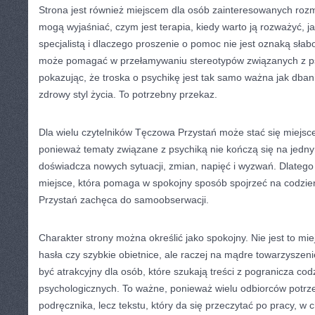
Strona jest również miejscem dla osób zainteresowanych roz
mogą wyjaśniać, czym jest terapia, kiedy warto ją rozważyć, j
specjalistą i dlaczego proszenie o pomoc nie jest oznaką sła
może pomagać w przełamywaniu stereotypów związanych z psyc
pokazując, że troska o psychikę jest tak samo ważna jak dban
zdrowy styl życia. To potrzebny przekaz.
Dla wielu czytelników Tęczowa Przystań może stać się miejs
ponieważ tematy związane z psychiką nie kończą się na jedny
doświadcza nowych sytuacji, zmian, napięć i wyzwań. Dlatego
miejsce, która pomaga w spokojny sposób spojrzeć na codzi
Przystań zachęca do samoobserwacji.
Charakter strony można określić jako spokojny. Nie jest to mi
hasła czy szybkie obietnice, ale raczej na mądre towarzyszeni
być atrakcyjny dla osób, które szukają treści z pogranicza co
psychologicznych. To ważne, ponieważ wielu odbiorców potr
podręcznika, lecz tekstu, który da się przeczytać po pracy, w 