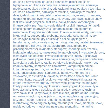
edukacja artystyczna
,
edukacja finansowa dzieci
,
edukacja
hybrydowa
,
edukacja klimatyczna
,
edukacja kulturowa
,
edukacja
medyczna
,
edukacja miejska
,
edukacja rolnicza
,
edukacja techniczna
,
edukacja zawodowa
,
edukacja zdrowotna
,
edukacja zdrowotna
dzieci
,
elektromobilność
,
elektronika medyczna
,
eventy biznesowe
,
eventy kulturalne
,
eventy społeczne
,
eventy sportowe
,
fashion show
,
festiwale folklorystyczne
,
festiwale nauki
,
finanse korporacyjne
,
finanse publiczne
,
finansowanie działalności
,
finansowanie nauki
,
fintech
,
fotografia artystyczna
,
fotografia kulinarna
,
fotografia
reklamowa
,
fotografia reportażowa
,
fotowoltaika materiały
,
fundusze
inkubacyjne
,
gospodarka globalna
,
gospodarka komunalna
,
gry
edukacyjne mobilne
,
gry edukacyjne offline
,
gry logiczne
,
hebdomada
,
hobby kreatywne
,
hobby ogrodnicze
,
hotele biznesowe
,
infrastruktura cyfrowa
,
infrastruktura drogowa
,
inkubatory
przedsiębiorczości
,
inkubatory startupów
,
inspiracje wnętrzarskie
,
instalacje artystyczne
,
inwestowanie małych kwot
,
inwestycje biurowe
,
inwestycje ekologiczne
,
inwestycje społeczne
,
jachty luksusowe
,
jastrzębie inwestycyjne
,
kampanie edukacyjne
,
kampanie społeczne
,
kancelaria podatkowa
,
kapitał obrotowy
,
klimatyzacja
,
know-how
,
kodeks etyczny
,
kompetencje zawodowe
,
komputery mobilne
,
komunikacja społeczna
,
komunikacja w firmie
,
komunikatory
,
konferencje biznesowe
,
konferencje hotelowe
,
konferencje
zdrowotne
,
konstrukcje budowlane
,
konsultacje społeczne
,
konto
firmowe
,
konto oszczędnościowe
,
kopiarki
,
kosmetyki naturalne
,
kredyt inwestycyjny
,
kredyty inwestycyjne
,
kredyty konsumpcyjne
,
kredyty mieszkaniowe
,
kryptowaluty inwestycyjne
,
kryptowaluty w
inwestycjach
,
księga gości
,
kuchnia międzynarodowa
,
kuchnia
sezonowa
,
kultura cyfrowa
,
kultura miejska
,
kultura online
,
kultura
organizacyjna
,
kursy specjalistyczne
,
laptopy
,
leasing operacyjny
,
leczenie
,
liceum
,
lotniska regionalne
,
magazyny
,
marketing
internetowy
,
marketing polityczny
,
materiały biurowe
,
meble biurowe
,
meble ogrodowe
,
medycyna naturalna
,
mentoring
,
mentoring