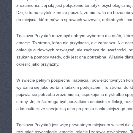
zrozumienia. Jej siłą jest połączenie tematyki psychologicznej 
Dzięki temu czytelnik może poczuć, że nie trafia do bezosobo
do miejsca, które mówi o sprawach ważnych, delikatnych i bar
Tęczowa Przystań może być dobrym wyborem dla osób, które 
emocje. To strona, która nie przytłacza, ale zaprasza. Nie ocen
obiecuje cudownych rozwiązań, ale zachęca do uważności, ref
szukania pomocy wtedy, gdy jest ona potrzebna. Właśnie dlat
określić jako przyjazny.
W świecie pełnym pośpiechu, napięcia i powierzchownych k
wyróżnia się jako portal z ludzkim podejściem. To strona, do 
pojawia się potrzeba zrozumienia, uspokojenia myśli albo spoj
strony. Jej treści mogą być początkiem osobistej refleksji, roz
o konsultacji ze specjalistą albo po prostu spokojniejszego po
Tęczowa Przystań jest więc przydatnym miejscem w sieci dla ws
rozumieć psychologię, emocje, relacje i zdrowie psychiczne.