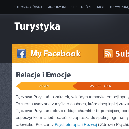
STRONA GŁÓWNA
ARCHIWUM
SPIS TREŚCI
TAGI
TURYSTYKA
ADMIN
MAJ - 23 - 2026
Tęczowa Przystań to zakątek, w którym tematyka emocji spot
To strona tworzona z myślą o osobach, które chcą lepiej zroz
Tęczowa Przystań dobrze oddaje charakter tego miejsca, poni
odpoczynkiem, a jednocześnie zaprasza do spokojnego namysł
człowieku. Polecamy
Psychoterapia i Rozwój
i Zdrowie Psychi