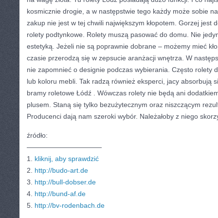
kosmicznie drogie, a w następstwie tego każdy może sobie n
zakup nie jest w tej chwili największym kłopotem. Gorzej jest
rolety podtynkowe. Rolety muszą pasować do domu. Nie jedyn
estetyką. Jeżeli nie są poprawnie dobrane – możemy mieć kło
czasie przerodzą się w zepsucie aranżacji wnętrza. W następs
nie zapomnieć o designie podczas wybierania. Często rolety d
lub koloru mebli. Tak radzą również eksperci, jacy absorbują 
bramy roletowe Łódź . Wówczas rolety nie będą ani dodatkiem
plusem. Staną się tylko bezużytecznym oraz niszczącym rezul
Producenci dają nam szeroki wybór. Należałoby z niego skorz
źródło:
———————————
1.
kliknij, aby sprawdzić
2.
http://budo-art.de
3.
http://bull-dobser.de
4.
http://bund-af.de
5.
http://bv-rodenbach.de