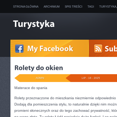
STRONA GŁÓWNA
ARCHIWUM
SPIS TREŚCI
TAGI
TURYSTYKA
ADMIN
LIP - 16 - 2025
Materace do spania
Rolety przeznaczone do mieszkania niezmiernie odpowiednio s
Dodają dla pomieszczenia stylu, to naturalnie dzięki nim mo
promieni słonecznych oraz do tego zachować prywatność, któ
na wagę złota. Tu rolety Łódź posiadają dużo funkcji. I co najis