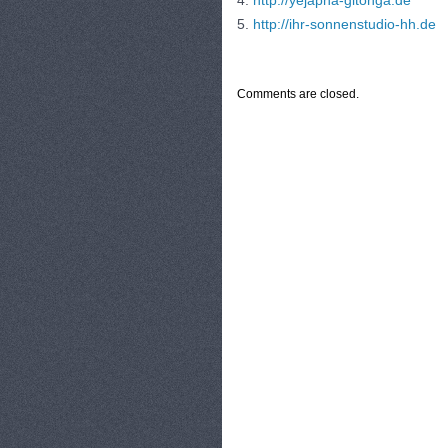
4.
http://yejapha-gitonga.de
5.
http://ihr-sonnenstudio-hh.de
CATEGORIES:
TURYSTYKA, PODRÓŻE
Comments are closed.