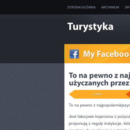
STRONA GŁÓWNA
ARCHIWUM
SP
ADMIN
To na pewno z najpopularniejszyc
Jest fałszywie kojarzona z pożyc
proponują z reguły instytucje, kt