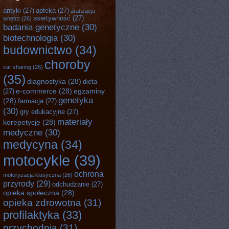
antyki
(27)
apteka
(27)
aranżacja
asertywność
(27)
wnętrz
(26)
badania genetyczne
(30)
biotechnologia
(30)
budownictwo
(34)
choroby
car sharing
(26)
(35)
diagnostyka
(28)
dieta
e-commerce
(28)
egzaminy
(27)
genetyka
(28)
farmacja
(27)
(30)
gry edukacyjne
(27)
materiały
korepetycje
(28)
medyczne
(30)
medycyna
(34)
motocykle
(39)
ochrona
motoryzacja klasyczna
(26)
przyrody
(29)
odchudzanie
(27)
opieka społeczna
(28)
opieka zdrowotna
(31)
profilaktyka
(33)
przychodnia
(31)