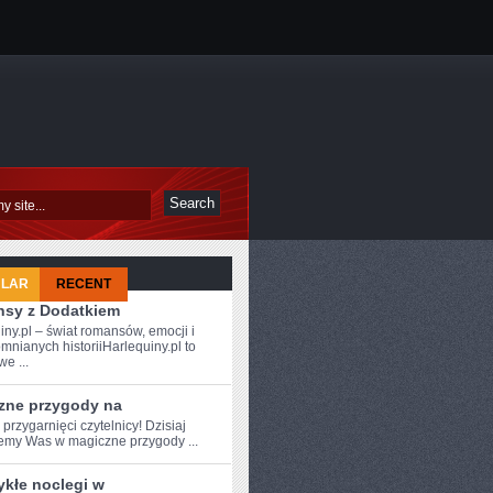
ULAR
RECENT
sy z Dodatkiem
iny.pl – świat romansów, emocji i
mnianych historiiHarlequiny.pl to
e ...
zne przygody na
 przygarnięci czytelnicy! Dzisiaj
emy Was w magiczne przygody ...
ykłe noclegi w
ZYCH