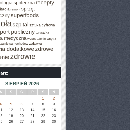
recepty
ologia społeczna
sprzęt
itacja
remont
superfoods
czny
oła
szpital
sztuka cyfrowa
port publiczny
turystyka
za medyczna
wyposażenie wnętrz
zabawa
zalnie samochodów
cia dodatkowe
zdrowe
zdrowie
enie
SIERPIEŃ 2026
W
Ś
C
P
S
N
1
2
4
5
6
7
8
9
11
12
13
14
15
16
18
19
20
21
22
23
25
26
27
28
29
30