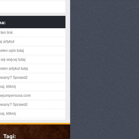
ten link
j artykuł
ełen opis tutaj
się więcej tutaj
łen artykuł tutaj
gowany? Sprawdź
aj, kliknij
howjumpersusa.com
gowany? Sprawdź
aj, kliknij