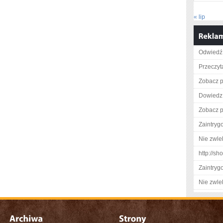
« lip
Odwiedź 
Przeczyta
Zobacz p
Dowiedz 
Zobacz pe
Zaintry
Nie zwlek
http://s
Zaintry
Nie zwlek