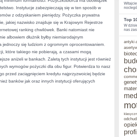
bują minimum formalności. Pożyczkobiorca ma obowiązek
Witajci
telstwo. Instytucje zabezpieczają się w ten sposób w
noclegó
POŻYCZEK
emów z odzyskaniem pieniędzy. Pożyczka prywatna
UŻYCZANYCH
Top 10
e, jakiej nazwisko znajduje się w Krajowym Rejestrze
W dzisi
PRZEZ
ernetowej ranking chwilówek. Banki natomiast nie
nas zasł
INSTYTUCJE
anie albowiem dłużnik byłby niemiarodajnym
antyki
na jednoczy się ludziom z ogromnym oprocentowaniem.
aserty
ji, które takiego nie pobierają, a czasami mogą
biote
ze aniżeli w bankach. Zaletą tych instytucji jest również
bud
ych wymogów pożyczki dla obu figur. Potwierdza to nasz
cho
ego przed zaciągnięciem kredytu najprzyzwoiciej będzie
comme
ież banków jak oraz innych instytucji oferujących
genet
mater
med
mo
klasycz
odchud
opie
prof