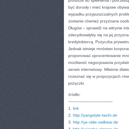
prostsze do spełnienia i potrze
być dorosły i mieć krajowe obywa
wypadku przypuszczalnych probl
zostanie również przyznana osobi
Długów – sprawdź na witrynie int
zdecydowałyby się na jej przyzn
kredytobiorcą. Pożyczka prywat
Jednak istnieje mnóstwo korporac
proponować oprocentowanie mniejs
możliwość negocjowania przydatn
serwis internetowy. Właśnie dlat
rozeznać się w propozycjach równ
pożyczki.
źródło:
———————————
1.
link
2.
http://yangstyle-taichi.de
3.
http://ye-olde-owlbear.de