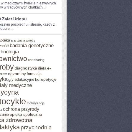
e w​ magicznym świecie‍ niezwykłych
w w tradycyjnych ⁣chatkach ...
 Zalet Urlopu
ejszym pośpiechu i stresie, każdy z
uguje ...
apteka
aranżacja wnętrz
badania genetyczne
wność
chnologia
ownictwo
car sharing
roby
diagnostyka
e-
dieta
rce
egzaminy
farmacja
yka
korepetycje
gry edukacyjne
iały medyczne
ycyna
tocykle
motoryzacja
ochrona przyrody
na
opieka społeczna
zanie
ka zdrowotna
ilaktyka
przychodnia