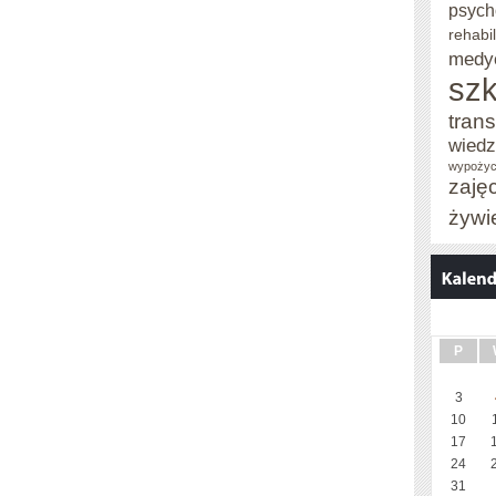
psych
rehabil
medy
szk
trans
wied
wypożyc
zaję
żywi
P
3
10
17
24
31