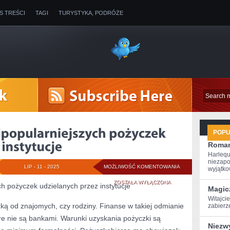
IS TREŚCI
TAGI
TURYSTYKA, PODRÓŻE
POP
Roman
Harlequ
niezapo
TO
LIP - 11 - 2025
MOŻLIWOŚĆ KOMENTOWANIA
wyjątkow
NA
ZOSTAŁA WYŁĄCZONA
h pożyczek udzielanych przez instytucje
Magic
PEWNO
Witajcie
zką od znajomych, czy rodziny. Finanse w takiej odmianie
zabierz
Z
óre nie są bankami. Warunki uzyskania pożyczki są
Niezw
NAJPOPULARNIEJS